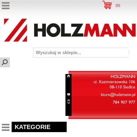
(
0
)
HOLZMANN
ul.
Kazimierzowska
106
08-110
Siedlce
biuro@holzmann.pl
784
907
977
KATEGORIE