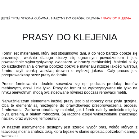
PRASY
DO KLEJENIA
Fornir jest materiałem, który jest stosunkowo tani, a do tego bardzo dobrze się
prezentuje, właśnie dlatego cieszy się ogromnym powodzeniem i jest
powszechnie wykorzystywany, zwłaszcza w branży meblarskiej. Materiał służy
do uszlachetniania drewna poprzez pokrycie materiału niższej jakości warstwą
forniru, czyli cienką warstwą drewna o wyższej jakości. Cały proces jest
przeprowadzany przez prasy do forniru.
Proces fornirowania idealnie sprawdza się np. podczas produkcji frontów
meblowych, drzwi i nie tylko. Prasy do forniru są wykorzystywane nie tylko na
rynku pierwotnym, mogą być stosowane również podczas renowacji mebli.
Najważniejszym elementem każdej prasy jest blat roboczy oraz płyta grzejna.
Oba te elementy są niezbędne do prawidłowego przeprowadzenia procesu
fornirowania. Zarówno obrabiany materiał, jak i fornir należy umieścić między
płytą grzejną, a blatem roboczym. Są łączone dzięki wykorzystaniu znacznego
nacisku oraz wysokiej temperatury.
W naszym asortymencie dostępny jest szeroki wybór pras, wśród których z
łatwością można znaleźć taką, która będzie w stanie sprostać potrzebom danego
warsztatu.