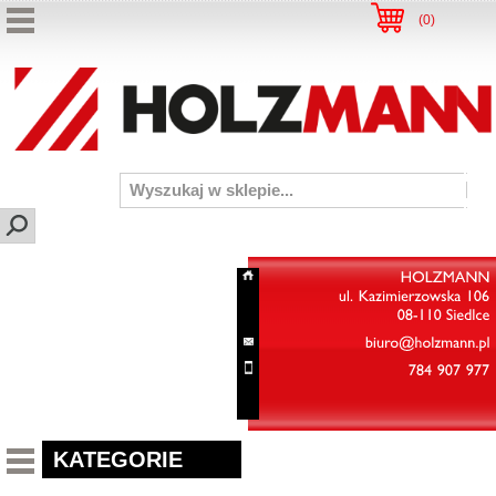
(
0
)
HOLZMANN
ul.
Kazimierzowska
106
08-110
Siedlce
biuro@holzmann.pl
784
907
977
KATEGORIE