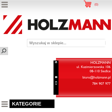
(
0
)
HOLZMANN
ul.
Kazimierzowska
106
08-110
Siedlce
biuro@holzmann.pl
784
907
977
KATEGORIE