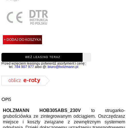
+ DODAJ DO KOSZYKA
WEŹ LEASING TERAZ
Przed wzięciem leasingu potwierdź asortyment i cenę:
tel.
784 907 977
albo @:
biuro@holzmann.pl
HOLZMANN HOB305ABS_230V
to strugarko-
grubościówka ze zintegrowanym odciągiem. Oszczędzasz
miejsce i koszty związane z zewnętrznym systemem
odpylania. Dzięki dołączonemu urządzeniu transportowemu