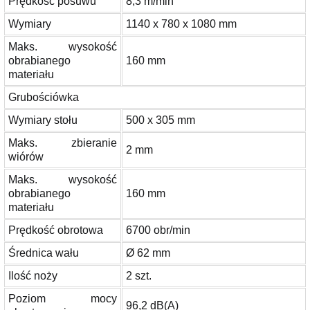
Prędkość posuwu
8,3 m/min
Wymiary
1140 x 780 x 1080 mm
Maks. wysokość
obrabianego
160 mm
materiału
Grubościówka
Wymiary stołu
500 x 305 mm
Maks. zbieranie
2 mm
wiórów
Maks. wysokość
obrabianego
160 mm
materiału
Prędkość obrotowa
6700 obr/min
Średnica wału
Ø 62 mm
Ilość noży
2 szt.
Poziom mocy
96,2 dB(A)