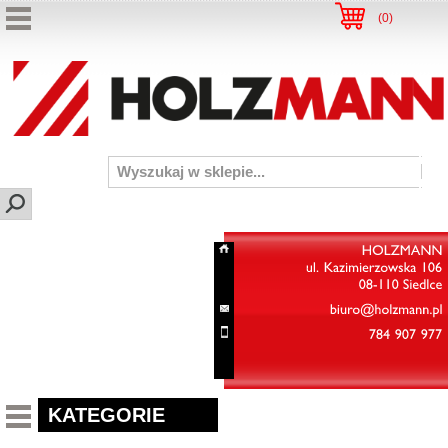
(
0
)
HOLZMANN
ul.
Kazimierzowska
106
08-110
Siedlce
biuro@holzmann.pl
784
907
977
KATEGORIE