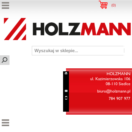
(
0
)
HOLZMANN
ul.
Kazimierzowska
106
08-110
Siedlce
biuro@holzmann.pl
784
907
977