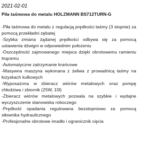
2021-02-01
Piła taśmowa do metalu HOLZMANN BS712TURN-G
-Piła taśmowa do metalu z regulacją prędkości taśmy (3 stopnie) za
pomocą przekładni zębatej
-Szybka zmiana żądanej prędkości odbywa się za pomocą
ustawienia dźwigni w odpowiednim położeniu
-Oszczędność zajmowanego miejsca dzięki obrotowemu ramieniu
tnącemu
-Automatyczne zatrzymanie krańcowe
-Masywna maszyna wykonana z żeliwa z prowadnicą taśmy na
łożyskach kulkowych
-Wyposażona w zbieracz wiórów metalowych oraz pompę
chłodziwa i zbiornik (25W, 10l)
-Zbieracz wiórów metalowych pozwala na szybkie i wydajne
wyczyszczenie stanowiska roboczego
-Prędkość opadania regulowana bezstopniowo za pomocą
siłownika hydraulicznego
-Profesjonalne obrotowe imadło i ogranicznik cięcia