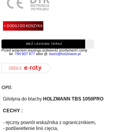
+ DODAJ DO KOSZYKA
WEŹ LEASING TERAZ
Przed wzięciem leasingu potwierdź asortyment i cenę:
tel.
784 907 977
albo @:
biuro@holzmann.pl
Gilotyna do blachy
HOLZMANN TBS 1050PRO
CECHY :
- ręczny powrót wskaźnika z ogranicznikiem,
- podświetlenie linii cięcia,