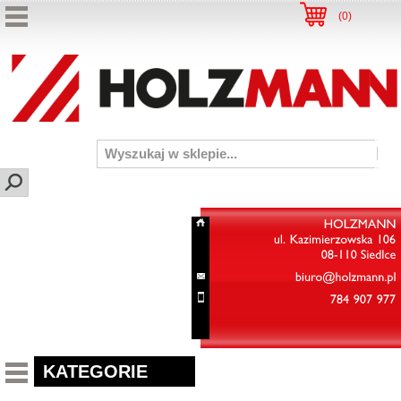
(
0
)
HOLZMANN
ul.
Kazimierzowska
106
08-110
Siedlce
biuro@holzmann.pl
784
907
977
KATEGORIE