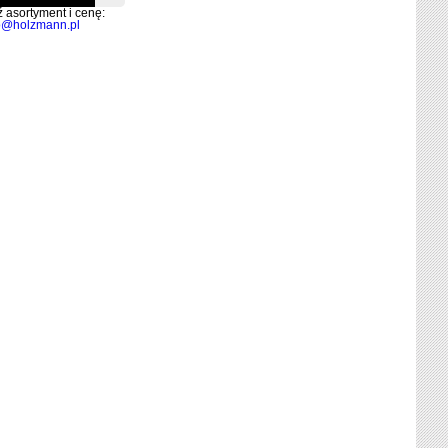
 asortyment i cenę:
o@holzmann.pl