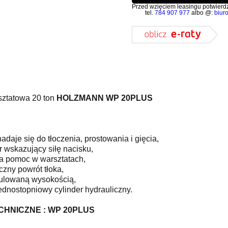
Przed wzięciem leasingu potwierdź
tel.
784 907 977
albo @:
biur
sztatowa 20 ton
HOLZMANN WP 20PLUS
nadaje się do tłoczenia, prostowania i gięcia,
 wskazujący siłę nacisku,
ła pomoc w warsztatach,
czny powrót tłoka,
egulowaną wysokością,
 jednostopniowy cylinder hydrauliczny.
CHNICZNE : WP 20PLUS