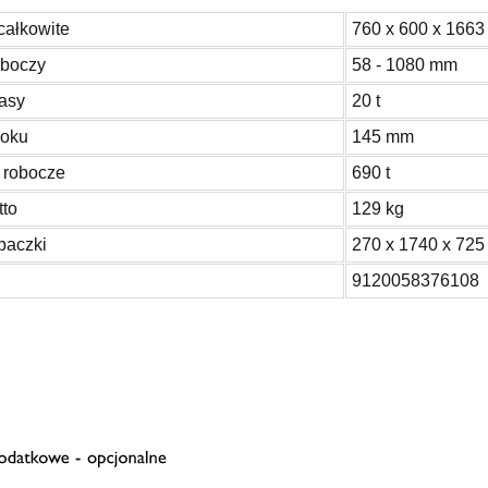
całkowite
760 x 600 x 166
oboczy
58 - 1080 mm
asy
20 t
koku
145 mm
 robocze
690 t
tto
129 kg
paczki
270 x 1740 x 72
9120058376108