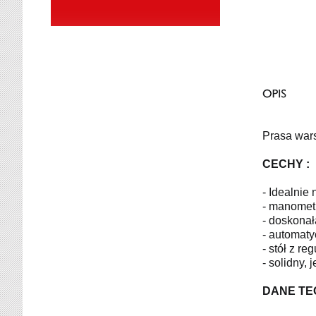
Prasa war
CECHY :
- Idealnie 
- manometr
- doskona
- automaty
- stół z r
- solidny,
DANE TE