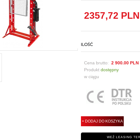
2357,72
PLN
Cena brutto:
2 900.00
PLN
Produkt
dostępny
w ciągu
+ DODAJ DO KOSZYKA
WEŹ LEASING TE