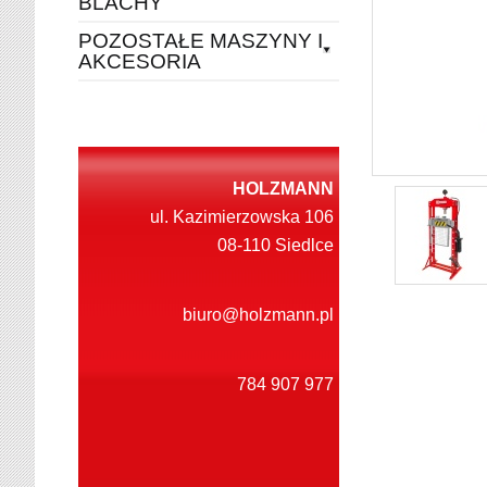
BLACHY
POZOSTAŁE MASZYNY I
AKCESORIA
HOLZMANN
ul. Kazimierzowska 106
08-110 Siedlce
biuro@holzmann.pl
784 907 977