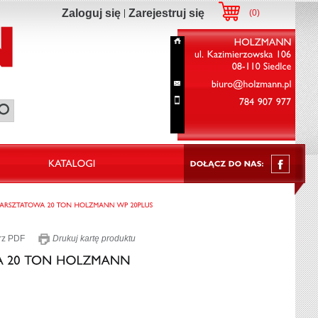
Zaloguj się
Zarejestruj się
(
0
)
HOLZMANN
ul.
Kazimierzowska
106
08-110
Siedlce
biuro@holzmann.pl
784
907
977
rz PDF
Drukuj kartę produktu