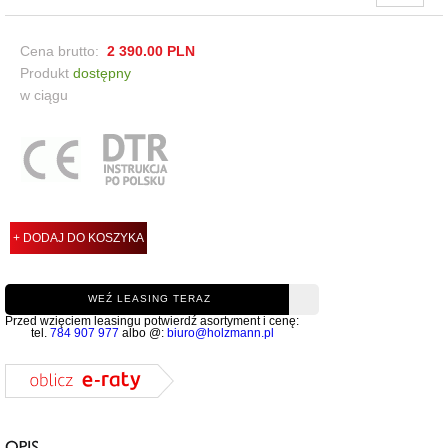
Cena brutto:
2 390.00
PLN
Produkt
dostępny
w ciągu
+ DODAJ DO KOSZYKA
WEŹ LEASING TERAZ
Przed wzięciem leasingu potwierdź asortyment i cenę:
tel.
784 907 977
albo @:
biuro@holzmann.pl