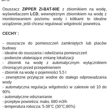
Osuszacz
ZIPPER ZI-BAT-60E
z zbiornikiem na wodę,
wyświetlaczem
LCD
, wewnętrznym zbiornikiem na wodę z
monitorowaniem poziomu wody i kółkami to idealne
urządzenie, jeśli chcesz regulować wilgotność powietrza.
CECHY :
- osuszacze do pomieszczeń zamkniętych lub placów
budowy
- idealne do osuszania i odwilżania pomieszczeń
- podwozie ułatwiające zmianę lokalizacji
- zbiornik na wodę z automatycznym wyłącznikiem
chroniącym przed przepełnieniem
- zbiornik na wodę o pojemności 5,5 l
- zewnętrzne przyłącze wodne do stałego odprowadzania
wody
- automatyczna regulacja wilgotności w zakresie od 10 do
90%
- automatyczne odszranianie
- przepływ powietrza: maks. 680 m3/h
- temperatura robocza: 5-38°C (30°C;80%)