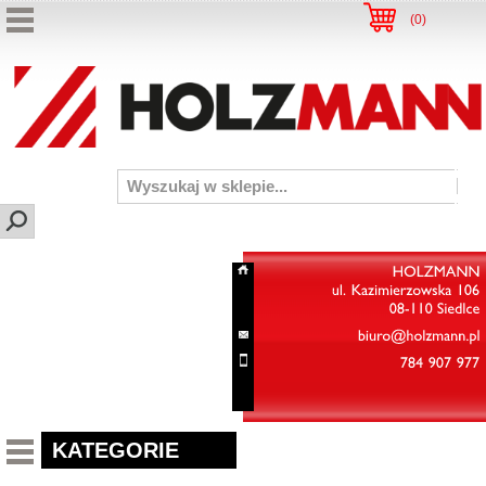
(
0
)
HOLZMANN
ul.
Kazimierzowska
106
08-110
Siedlce
biuro@holzmann.pl
784
907
977
KATEGORIE