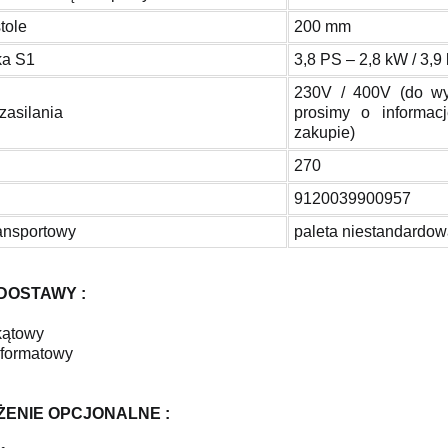
tole
200 mm
ka S1
3,8 PS – 2,8 kW / 3,9
230V / 400V (do wy
zasilania
prosimy o informac
zakupie)
270
9120039900957
ansportowy
paleta niestandardo
DOSTAWY :
kątowy
ł formatowy
ENIE OPCJONALNE :