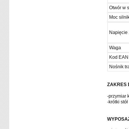
Otwór w s
Moc silni
Napięcie 
Waga
Kod EAN
Nośnik tr
ZAKRES 
-przymiar 
-krótki stó
WYPOSAŻ