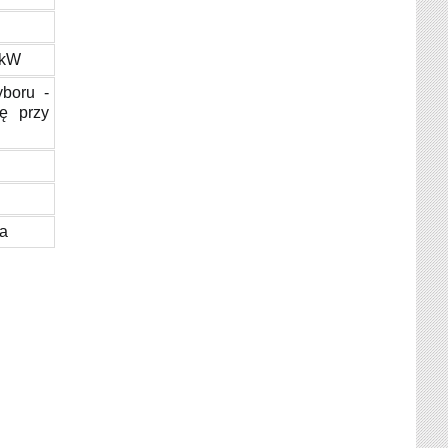
 kW
boru -
ję przy
wa