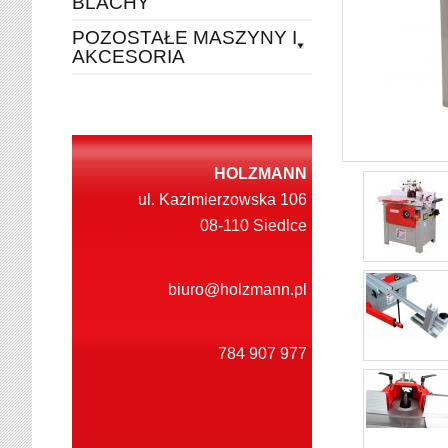
BLACHY
POZOSTAŁE MASZYNY I
AKCESORIA
HOLZMANN
ul. Kazimierzowska 106
08-110 Siedlce
biuro@holzmann.pl
784 907 977