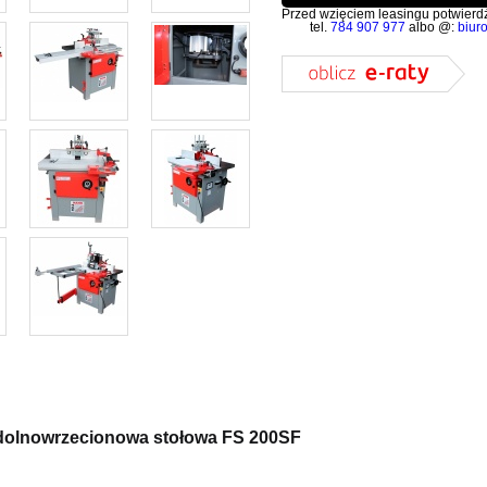
Przed wzięciem leasingu potwierdź
tel.
784 907 977
albo @:
biur
dolnowrzecionowa stołowa FS 200SF