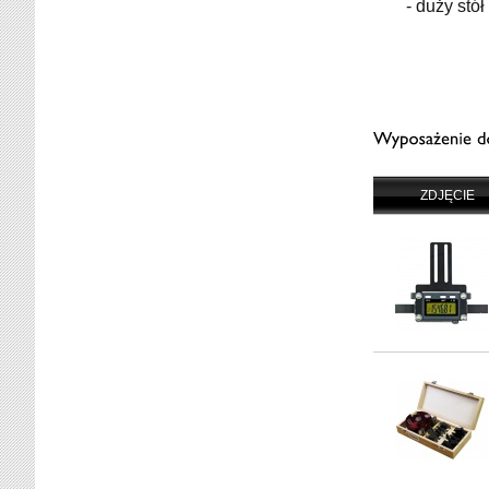
- duży stó
ZDJĘCIE