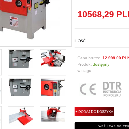
10568,29
PL
Cena brutto:
12 999.00
PL
Produkt
dostępny
w ciągu
+ DODAJ DO KOSZYKA
WEŹ LEASING TE