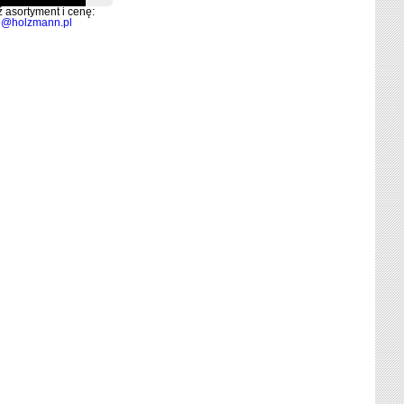
 asortyment i cenę:
o@holzmann.pl