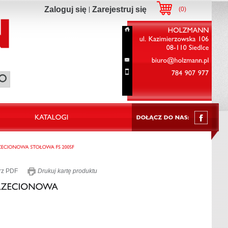
Zaloguj się
Zarejestruj się
(
0
)
HOLZMANN
ul.
Kazimierzowska
106
08-110
Siedlce
biuro@holzmann.pl
784
907
977
rz PDF
Drukuj kartę produktu