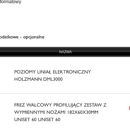
ł formatowy
NAZWA