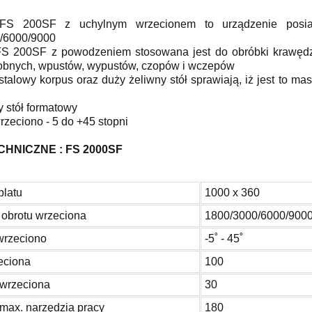
a FS 200SF z uchylnym wrzecionem to urządzenie posiad
/6000/9000
 FS 200SF z powodzeniem stosowana jest do obróbki krawędz
dobnych, wpustów, wypustów, czopów i wczepów
talowy korpus oraz duży żeliwny stół sprawiają, iż jest to ma
y stół formatowy
rzeciono - 5 do +45 stopni
HNICZNE : FS 2000SF
blatu
1000 x 360
 obrotu wrzeciona
1800/3000/6000/900
wrzeciono
-5˚ - 45˚
eciona
100
 wrzeciona
30
max. narzędzia pracy
180