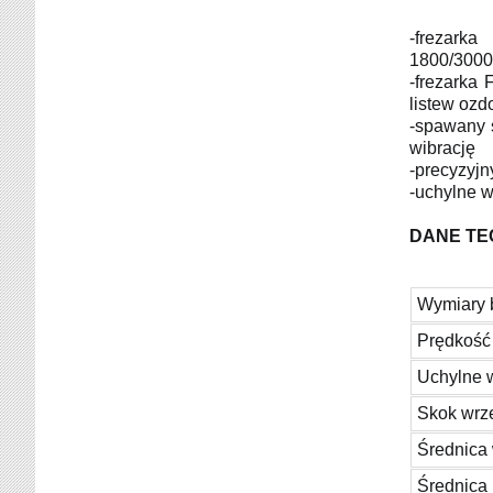
-frezark
1800/3000
-frezarka
listew oz
-spawany s
wibrację
-precyzyjn
-uchylne w
DANE TEC
Wymiary 
Prędkość
Uchylne 
Skok wrz
Średnica
Średnica 